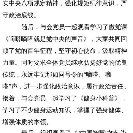
实中央八项规定精神，强化规矩纪律意识，严
守政治底线。
随后，与会党员一起观看学习了微党课
《嘀嗒嘀嗒就是党中央的声音》，大家共同回
顾了党的百年征程，坚守初心使命，汲取精神
力量。同时要求全体党员继承弘扬好党的优良
传统，永远牢记那如同号令的
“嘀嗒、嘀
嗒”声，进一步强化政治意识，履行政治责任。
接着，与会党员一起学习了《健身小科普》，
学习了不少健身运动知识，掌握了强身健体、
增强体质的本领。
最后，组织观看了《
“中国智慧”如何为