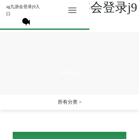
安全饲料-ag九游会登录j9
ag九游会登录j9入
口
入口
product
所有分类 >