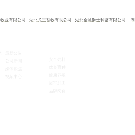
流牧业有限公司 湖北龙王畜牧有限公司 湖北金旭爵士种畜有限公司 湖
新闻资讯
ag九游会登录j9入口
党纪工团
的产品中心
的
最新公告
安全饲料
公司新闻
优良育种
媒体聚焦
健康养殖
视频中心
屠宰加工
品牌肉食
入口的版权所有：湖北金旭农业发展股份有限公司 地址：湖北省武汉市武昌