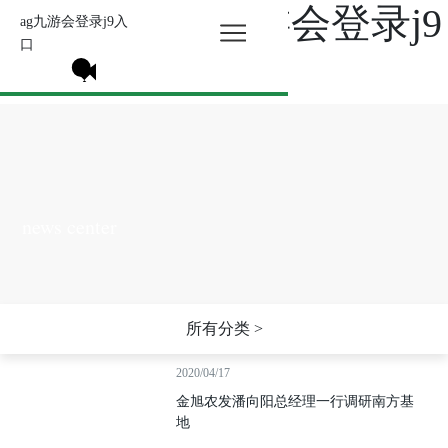
媒体聚焦-ag九游会登录j9
ag九游会登录j9入
口
入口
news center
所有分类 >
2020/04/17
金旭农发潘向阳总经理一行调研南方基
地