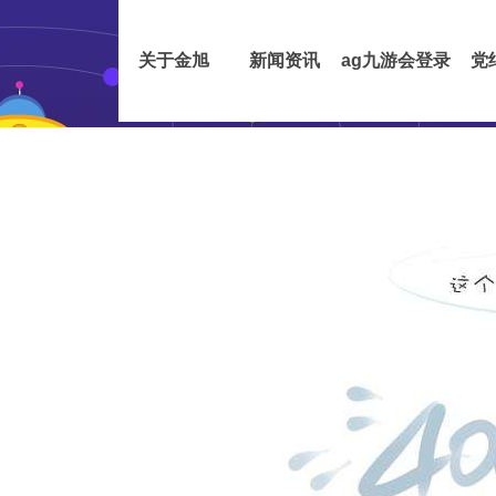
ag九游会登录j9入口的文化-ag九游会登录
j9入口
关于金旭
新闻资讯
ag九游会登录
党
网站地图
j9入口的产品
中心