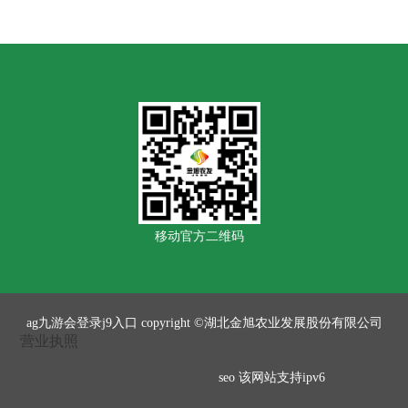
移动官方二维码
ag九游会登录j9入口 copyright ©湖北金旭农业发展股份有限公司
营业执照
seo
该网站支持ipv6