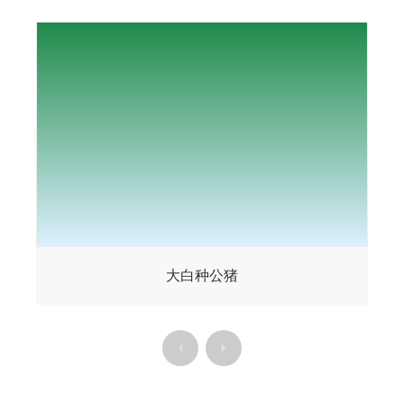
大白种公猪