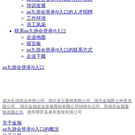
培训发展
ag九游会登录j9入口的人才招聘
工作环境
员工风采
联系ag九游会登录j9入口
企业地图
留言板
ag九游会登录j9入口的联系方式
企业下载
ag九游会登录j9入口
友情
链接
浠水长流牧业有限公司 湖北龙王畜牧有限公司 湖北金旭爵士种畜有
限公司 湖北金旭农业发展股份有限公司钟祥分公司 英德市金旭畜
牧有限公司
惠州博罗县泰美畜牧有限公司
关于金旭
ag九游会登录j9入口的概况