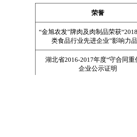
荣誉
“金旭农发”牌肉及肉制品荣获“201
类食品行业先进企业”影响力
湖北省2016-2017年度“守合同重
企业公示证明
武汉市农业产业化经营重点龙头
iso9001质量管理体系认证证
湖北省农业产业化重点龙头企