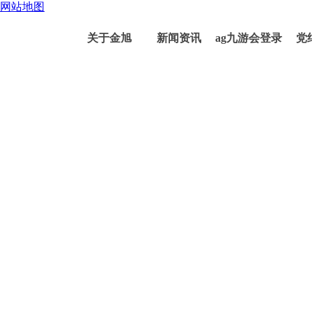
网站地图
关于金旭
新闻资讯
ag九游会登录
党
j9入口的产品
中心