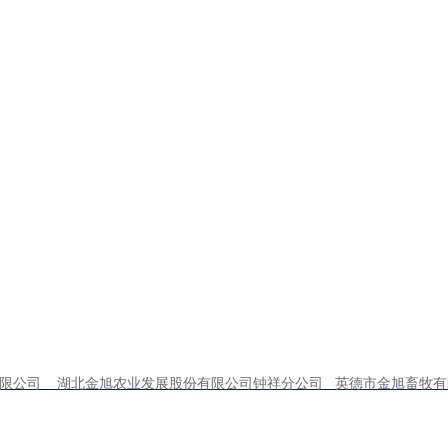
爵士三大种猪品牌，年可提供种猪5万头。销售辐射中南五省。
汉）种猪测定中心集中测定，并接受国家专业机构性能测试及与
活大猪40余万头，主要供应雨润、双汇等大型屠宰场。
口活猪10万头，保障香港人民肉食品安全。
有限公司 湖北金旭农业发展股份有限公司钟祥分公司 英德市金旭畜牧有