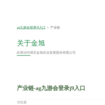
ag九游会登录j9入口
>
产业链
关于金旭
欢迎访问湖北金旭农业发展股份有限公司
产业链-ag九游会登录j9入口
浏览量
: