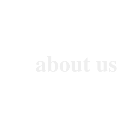
about us