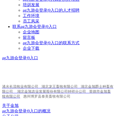
培训发展
ag九游会登录j9入口的人才招聘
工作环境
员工风采
联系ag九游会登录j9入口
企业地图
留言板
ag九游会登录j9入口的联系方式
企业下载
ag九游会登录j9入口
友情
链接
浠水长流牧业有限公司 湖北龙王畜牧有限公司 湖北金旭爵士种畜有
限公司 湖北金旭农业发展股份有限公司钟祥分公司 英德市金旭畜
牧有限公司
惠州博罗县泰美畜牧有限公司
关于金旭
ag九游会登录j9入口的概况