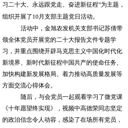
习二十大、永远跟党走、奋进新征程
”
为主题，
组织开展了
10月支部
主题党日活动。
活动中，金旭农发机关支部书记苏倩带
领全体党员开展党的二十大报告文件专题学
习，并重点围绕开辟马克思主义中国化时代化
新境界、新时代新征程中国共产的使命任务、
加快构建新发展格局、着力推动高质量发展等
方面交流心得体会。
随后，与会党员一起观看学习了微党课
《十年愿望终实现》，视频中高德荣同志坚定
的政治信念令人动容，感染了在场所有党员，