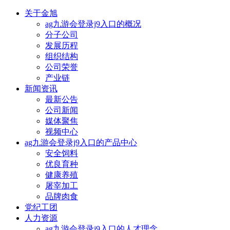
关于金旭
ag九游会登录j9入口的概况
分子公司
发展历程
组织结构
公司荣誉
产业链
新闻资讯
最新公告
公司新闻
媒体聚焦
视频中心
ag九游会登录j9入口的产品中心
安全饲料
优良育种
健康养殖
屠宰加工
品牌肉食
党纪工团
人力资源
ag九游会登录j9入口的人才理念