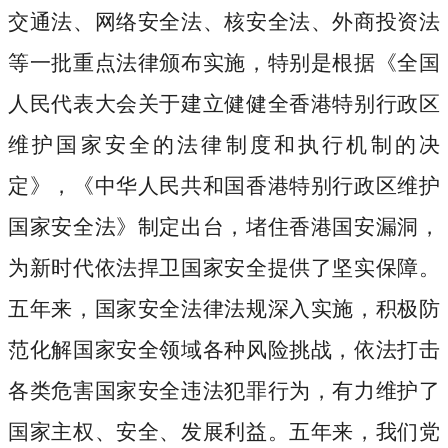
交通法、网络安全法、核安全法、外商投资法
等一批重点法律颁布实施，特别是根据《全国
人民代表大会关于建立
健
健全香港特别行政区
维护国家安全的法律制度和执行机制的决
定》，《中华人民共和国香港特别行政区维护
国家安全法》制定出台，堵住香港国安漏洞，
为新时代依法捍卫国家安全提供了坚实保障。
五年来，国家安全法律法规深入实施，积极防
范化解国
家安全领域各种风险挑战，依法打击
各类危害国家安全违法犯罪行为，有力维护了
国家主权、安全、发展利益。五年来，我们党