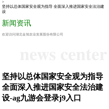
>
坚持以总体国家安全观为指导 全面深入推进国家安全法治建
设
新闻资讯
欢迎访问湖北金旭农业发展股份有限公司
news center
坚持以总体国家安全观为指导
全面深入推进国家安全法治建
设-ag九游会登录j9入口