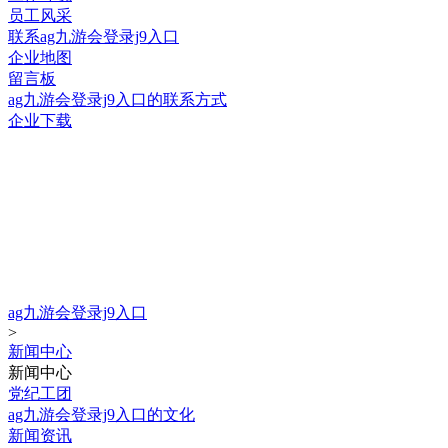
员工风采
联系ag九游会登录j9入口
企业地图
留言板
ag九游会登录j9入口的联系方式
企业下载
ag九游会登录j9入口的版权所有：湖北金旭农业发展股份有限公司
地址：湖北省武汉市武昌区中南路1号国际金融贸易大厦19楼
网站建设：
移动官方二维码
027-85496198
ag九游会登录j9入口
>
新闻中心
新闻中心
党纪工团
ag九游会登录j9入口的文化
新闻资讯