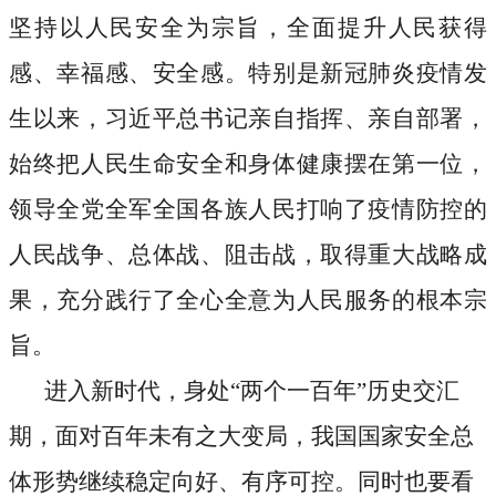
坚持以人民安全为宗旨，全面提升人民获得
感、幸福感、安全感。特别是新冠肺炎疫情发
生以来，习近平总书记亲自指挥、亲自部署，
始终把人民生命安全和身体健康摆在第一位，
领导全党全军全国各族人民打响了疫情防控的
人民战争、总体战、阻击战，取得重大战略成
果，充分践行了全心全意为人民服务的根本宗
旨。
进入新时代，身处
“两个一百年”历史交汇
期，面对百年未有之大变局，我国国家安全总
体形势继续稳定向好、有序可控。同时也要看