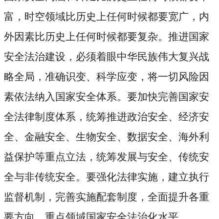
富，时空领域比历史上任何时候都要宽广，内
外因素比历史上任何时候都要复杂。推进国家
安全法治建设，必须着眼中华民族伟大复兴战
略全局，准确识变、科学应变，将一切风险因
素依法纳入国家安全体系。要加快完善国家安
全法律制度体系，统筹推进政治安全、经济安
全、金融安全、生物安全、数据安全、海外利
益保护等重点立法，统筹发展与安全、传统安
全与非传统安全。要强化法律实施，建立执行
监督机制，完善实施配套制度，全面提升各重
要方向、重点领域国家安全法治化水平。