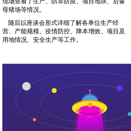
现场查看了生产、防非防疫、项目地块、后备
母猪场等情况。
随后以座谈会形式详细了解各单位生产经
营、
产能规模、
疫情防控、降本增效、项目及
用地情况、安全生产等工作。