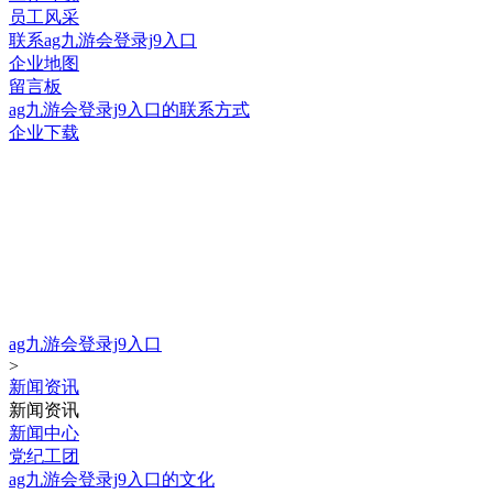
员工风采
联系ag九游会登录j9入口
企业地图
留言板
ag九游会登录j9入口的联系方式
企业下载
ag九游会登录j9入口的版权所有：湖北金旭农业发展股份有限公司
地址：湖北省武汉市武昌区中南路1号国际金融贸易大厦19楼
网站建设：
移动官方二维码
027-85496198
ag九游会登录j9入口
>
新闻资讯
新闻资讯
新闻中心
党纪工团
ag九游会登录j9入口的文化