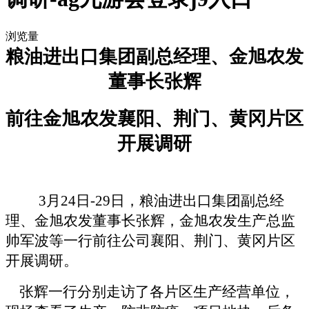
浏览量
粮油进出口集团副总经理、金旭农发
董事长张辉
前往金旭农发襄阳、荆门、黄冈片区
开展调研
3
月24日-29日，粮油进出口集团副总经
理、金旭农发董事长张辉，金旭农发生产总监
帅军波等一行前往公司襄阳、荆门、黄冈片区
开展调研。
张辉一行分别走访了各片区生产经营单位，