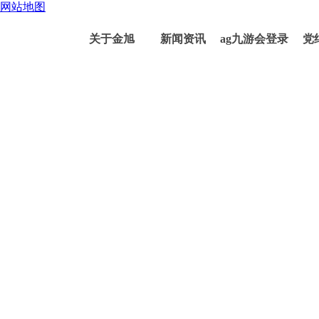
网站地图
关于金旭
新闻资讯
ag九游会登录
党
j9入口的产品
中心