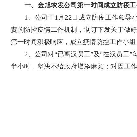
一、金旭农发公司第一时间成立防疫工
1
、公司于
1
月
22
日成立防疫工作领导
责的防控疫情工作机制，制订下发关于做
第一时间积极响应，成立疫情防控工作小组
2
、公司对“已离汉员工”及“在汉员工
半小时，坚决不给政府增添麻烦；对因工
阻断病毒传播。
3
、公司
2
月
14
日通过视频会召开了元
调所有员工要严格遵守政府要求，做好自
平稳有序开展。
二、公司各支部情况－“疫”线党旗
红
（