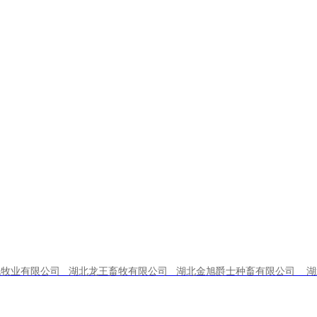
1
、金旭农发截止目前：共有
595
名员
作，同时各支部积极组织发动员工进行群
计
8201
次。各基地在防控新冠肺炎的同时，
2
、在抗击疫情的特殊时期，
2
月
8
日
-2
积极分子通过线上等形式开展了本月支部
署、习近平关于防疫的重要讲话精神等文件
3
、截止
2
月
12
日，金旭农发党总支“学
4
、在疫情防控期间，纪检干部充分发
作，积极发挥先锋带头作用。
流牧业有限公司 湖北龙王畜牧有限公司 湖北金旭爵士种畜有限公司 湖