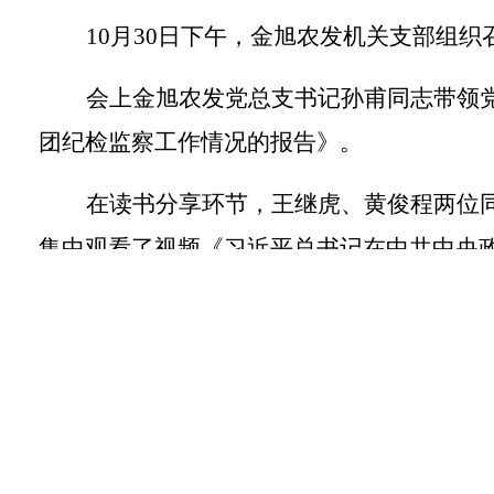
10月30日下午，金旭农发机关支部组
会上金旭农发党总支书记孙甫同志带领
团纪检监察工作情况的报告》。
在读书分享环节，王继虎、黄俊程两位
集中观看了视频《习近平总书记在中共中央
通过此次活动，再次强化了党员对党组
司战略目标完成中持续发挥党员先锋模范带