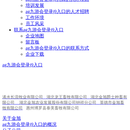
培训发展
ag九游会登录j9入口的人才招聘
工作环境
员工风采
联系ag九游会登录j9入口
企业地图
留言板
ag九游会登录j9入口的联系方式
企业下载
ag九游会登录j9入口
友情
链接
浠水长流牧业有限公司 湖北龙王畜牧有限公司 湖北金旭爵士种畜有
限公司 湖北金旭农业发展股份有限公司钟祥分公司 英德市金旭畜
牧有限公司
惠州博罗县泰美畜牧有限公司
关于金旭
ag九游会登录j9入口的概况