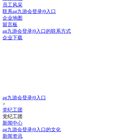
员工风采
联系ag九游会登录j9入口
企业地图
留言板
ag九游会登录j9入口的联系方式
企业下载
ag九游会登录j9入口的版权所有：湖北金旭农业发展股份有限公司
地址：湖北省武汉市武昌区中南路1号国际金融贸易大厦19楼
网站建设：
移动官方二维码
027-85496198
ag九游会登录j9入口
>
党纪工团
党纪工团
新闻中心
ag九游会登录j9入口的文化
新闻资讯