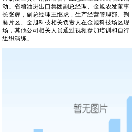
动。省粮油进出口集团副总经理、金旭农发董事
长张辉，副总经理王继虎，生产经营管理部、荆
襄片区、金旭科技相关负责人在金旭科技场区现
场，其他公司相关人员通过视频参加培训和自行
组织演练。