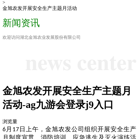
>
金旭农发开展安全生产主题月活动
新闻资讯
欢迎访问湖北金旭农业发展股份有限公司
news center
金旭农发开展安全生产主题月
活动-ag九游会登录j9入口
浏览量
月
日上午，金旭农发公司组织开展安全生产
6
17
月制度宣贯、消防培训、应急逃生及灭火演练活