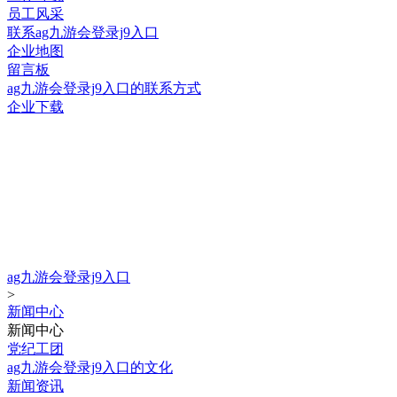
员工风采
联系ag九游会登录j9入口
企业地图
留言板
ag九游会登录j9入口的联系方式
企业下载
ag九游会登录j9入口的版权所有：湖北金旭农业发展股份有限公司
地址：湖北省武汉市武昌区中南路1号国际金融贸易大厦19楼
网站建设：
移动官方二维码
027-85496198
ag九游会登录j9入口
>
新闻中心
新闻中心
党纪工团
ag九游会登录j9入口的文化
新闻资讯