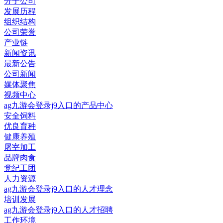
分子公司
发展历程
组织结构
公司荣誉
产业链
新闻资讯
最新公告
公司新闻
媒体聚焦
视频中心
ag九游会登录j9入口的产品中心
安全饲料
优良育种
健康养殖
屠宰加工
品牌肉食
党纪工团
人力资源
ag九游会登录j9入口的人才理念
培训发展
ag九游会登录j9入口的人才招聘
工作环境