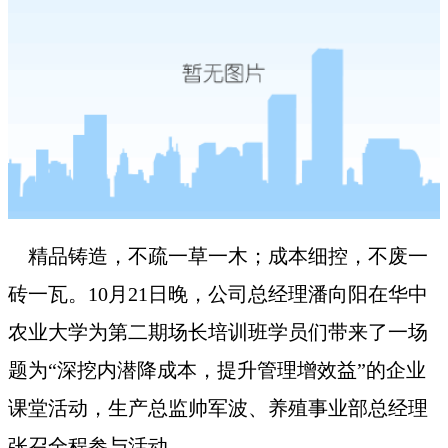
精品铸造，不疏一草一木；成本细控，不废一
砖一瓦。10月21日晚，公司总经理潘向阳在华中
农业大学为第二期场长培训班学员们带来了一场
题为“深挖内潜降成本，提升管理增效益”的企业
课堂活动，生产总监帅军波、养殖事业部总经理
张召全程参与活动。