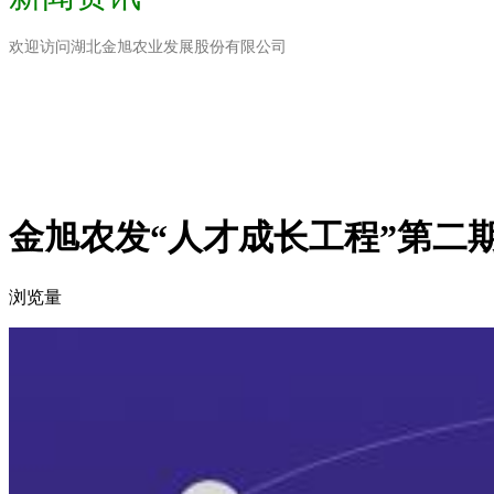
欢迎访问湖北金旭农业发展股份有限公司
金旭农发“人才成长工程”第二期
浏览量