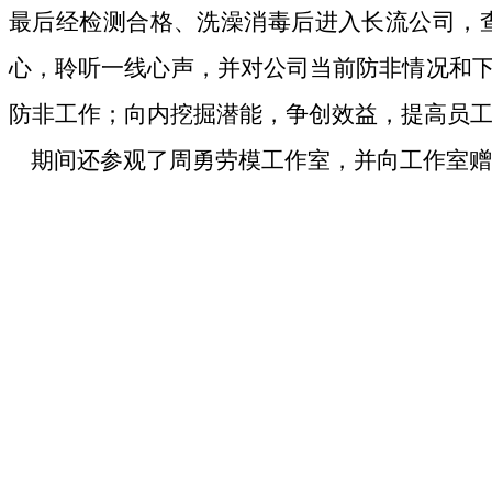
最后
经检测合格、洗澡消毒后进入长流公司，
心
，聆听一线心声
，
并
对公司当前防非
情况
和
防非工作；
向内挖掘潜能，争创效益
，
提高员
期间还
参观了周勇劳模工作室，并向工作室赠