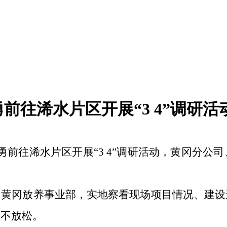
往浠水片区开展“3 4”调研活动
勇
前往
浠水片区开展
“3 4”调研活动，黄冈分
公司
、黄冈放养事业部，
实地察看
现场项目情况、建设
作
不放松。