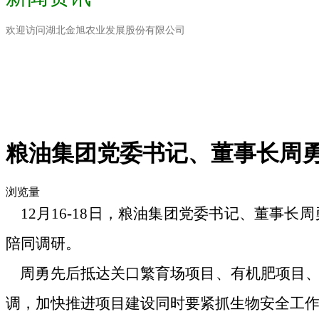
欢迎访问湖北金旭农业发展股份有限公司
粮油集团党委书记、董事长周勇前
浏览量
12月16-18日，粮油集团党委书记、董事长周
陪同调研。
周
勇先后抵达
关口繁育场项目
、
有机肥项目
调，
加快
推进项目
建设同时
要
紧抓生物安全工