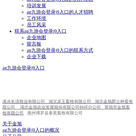
培训发展
ag九游会登录j9入口的人才招聘
工作环境
员工风采
联系ag九游会登录j9入口
企业地图
留言板
ag九游会登录j9入口的联系方式
企业下载
ag九游会登录j9入口
友情
链接
浠水长流牧业有限公司 湖北龙王畜牧有限公司 湖北金旭爵士种畜有
限公司 湖北金旭农业发展股份有限公司钟祥分公司 英德市金旭畜
牧有限公司
惠州博罗县泰美畜牧有限公司
关于金旭
ag九游会登录j9入口的概况