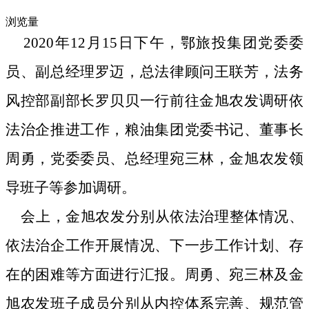
浏览量
2020年12月15日下午，鄂旅投集团党委委
员、副总经理罗迈，总法律顾问王联芳，法务
风控部副部长罗贝贝一行前往金旭农发调研依
法治企推进工作，粮油集团党委书记、董事长
周勇，党委委员、总经理宛三林，金旭农发领
导班子等参加调研。
会上，金旭农发分别从依法治理整体情况、
依法治企工作开展情况、下一步工作计划、存
在的困难等方面进行汇报。周勇、宛三林及金
旭农发班子成员分别从内控体系完善、规范管