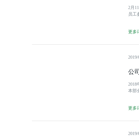
2月
员工
事们
的作
更多详
2019/
公
20
本部
临会
公司
更多详
2019/