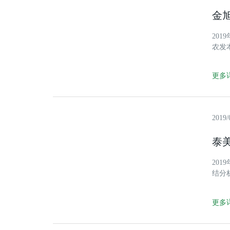
金
20
农发
年度
更多详
2019/
泰
20
结分
“三
重点
更多详