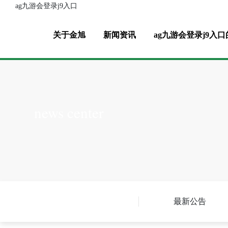
新闻中心-ag九游会登录j
ag九游会登录j9入口
关于金旭
新闻资讯
ag九游会登录j9入
news center
最新公告