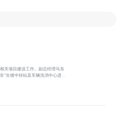
研相关项目建设工作。副总经理马东
非”生猪中转站及车辆洗消中心进行
防疫消毒工作，力争5月份投产。潘总
要把非洲猪瘟防控放到