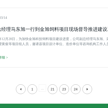
03/14
总经理马东旭一行到金旭饲料项目现场督导推进建设
18年12月28日，为加快金旭科技饲料项目建设进度，公司副总经理马东旭
理黄俊等项目组人员，邀请该项目设计单位、造价单位等咨询机构工作人
整、施工图纸优化等工作进行交流。龙王公司总经理罗海峰、副总经理李
细 >
...
1
21
23
24