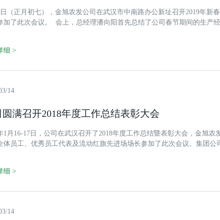
11日（正月初七），金旭农发公司在武汉市中南路办公新址召开2019年
参加了此次会议。 会上，总经理潘向阳首先总结了公司春节期间的生产
表示衷心的感谢。随后，对各部门、事业部2019年的工作重心进行了强
用，各职能部门为各事业部和分子公司做好服务。2019年是公司三年战略
细 >
03/14
司圆满召开2018年度工作总结表彰大会
18年1月16-17日，公司在武汉召开了2018年度工作总结暨表彰大会，金
全体员工、优秀员工代表及流动红旗先进场场长参加了此次会议。集团公
议。首先，会议为获得公司第四季度“流动红旗先进场”称号的分场进行颁
负责人就其2018年度工作完成情况汇报，各单位根据《金旭农发2019-202
细 >
03/14