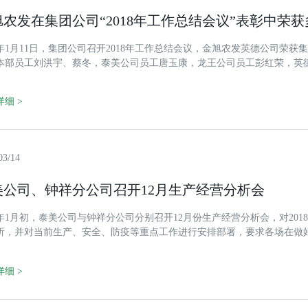
旭农发在集团公司“2018年工作总结会议”表彰中荣
19年1月11日，集团公司召开2018年工作总结会议，金旭农发英德公司荣获
本部员工刘洪宇、蔡冬，泰美公司员工唐玉康，龙王公司员工彭红荣，英德
优秀员工荣誉。
细 >
03/14
美公司、钟祥分公司召开12月生产经营分析会
19年1月初，泰美公司与钟祥分公司分别召开12月份生产经营分析会，对20
析，并对当前生产、安全、防疫等重点工作进行安排部署，要求各场在做
防”(防非、防腹泻、防五号病)管理，确保公司生物安全。同时，会议讨论审议
工作作出具体安排，要求进一步发扬优点，补齐短板，齐心协力实现三年
细 >