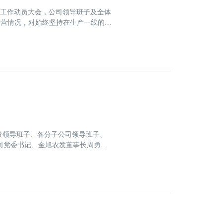
新春工作动员大会，公司领导班子及全体
经营情况，对始终坚持在生产一线的同
调，并要求各事业部充分发挥科学统筹
规划的开局之
旭农发领导班子、各分子公司领导班子、
司党委书记、金旭农发董事长周勇莅
奖。随后公司各部门、事业部及分子
1年