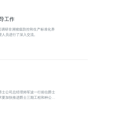
导工作
公司调研非洲猪瘟防控和生产标准化养
理人员进行了深入交流。
兼爵士公司总经理帅军波一行前往爵士
求要加快推进爵士三期工程和种公猪
，全面开展防控“非洲猪瘟”消毒灭