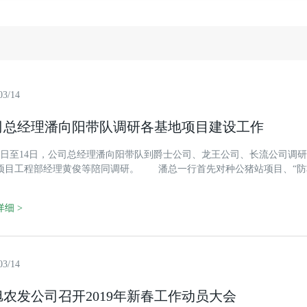
03/14
司总经理潘向阳带队调研各基地项目建设工作
12日至14日，公司总经理潘向阳带队到爵士公司、龙王公司、长流公司调
项目工程部经理黄俊等陪同调研。 潘总一行首先对种公猪站项目、“防
地查看和现场指导。要求爵士公司加快种公猪站项目进度，做好前期空栏
了爵士公司“防非”工作进展，他强调，要深刻认识“四道防线”的重要性，
细 >
03/14
旭农发公司召开2019年新春工作动员大会