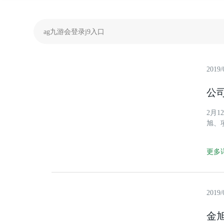
ag九游会登录j9入口
2019/
公
2月
旭、
了实
肯定
更多详
2019/
金