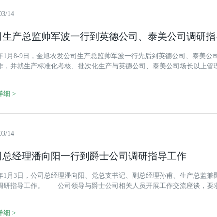
03/14
司生产总监帅军波一行到英德公司、泰美公司调研指
19年1月8-9日，金旭农发公司生产总监帅军波一行先后到英德公司、泰美
作，并就生产标准化考核、批次化生产与英德公司、泰美公司场长以上管
细 >
03/14
司总经理潘向阳一行到爵士公司调研指导工作
19年1月3日，公司总经理潘向阳、党总支书记、副总经理孙甫、生产总监
调研指导工作。 公司领导与爵士公司相关人员开展工作交流座谈，要
目建设，同时指出要做好疾病防控工作，进一步加强对非洲猪瘟的管控力度
作，严防死守，保障生物安全。
细 >