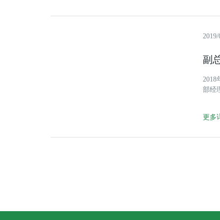
2019/
副
20
部经
地平
更多详