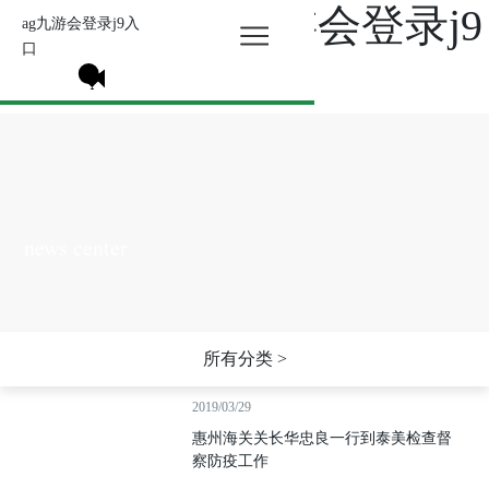
新闻中心-ag九游会登录j9
ag九游会登录j9入
口
入口
news center
所有分类 >
2019/03/29
惠州海关关长华忠良一行到泰美检查督
察防疫工作