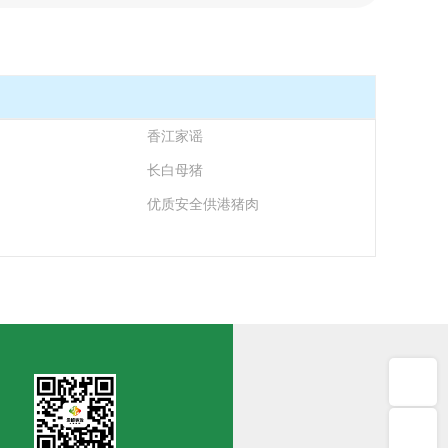
香江家谣
长白母猪
优质安全供港猪肉