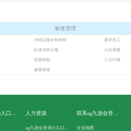
标签管理
冷链运输全程保鲜
屠宰加工
杜洛克种公猪
大白母猪
优质种精
三元仔猪
健康养殖
9入口的
人力资源
联系ag九游会登录j9
入口
ag九游会登录j9入口的
企业地图