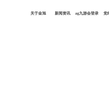
关于金旭
新闻资讯
ag九游会登录
党
j9入口的产品
中心