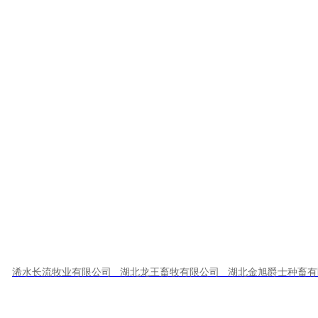
金旭农发始终坚持
“
更安全、更
从猪场到餐桌，让湖北省及更多消
金旭农发，你的健康守
“味”者
上一篇：
集团公司纪委书记刘妮前往金旭农发南方片区调研
浠水长流牧业有限公司 湖北龙王畜牧有限公司 湖北金旭爵士种畜