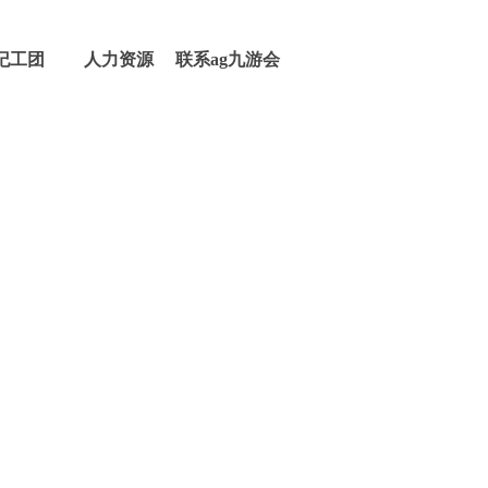
纪工团
人力资源
联系ag九游会
登录j9入口