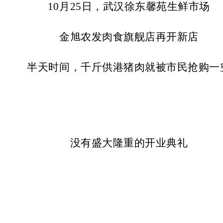
10月25日，武汉徐东馨苑生鲜市场
金旭农发肉食旗舰店再开新店
半天时间，千斤供港猪肉就被市民抢购一
没有盛大隆重的开业典礼
没有惊爆眼球的华丽仪式
有的只是琳琅满目的供港标准猪肉产品