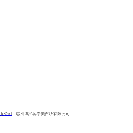
“从田园到餐桌”的一站式服务，
使
公司猪肉
食品
。
浠水县政府办主任陈金意一行到金旭农发调研
下一篇：
限公司
惠州博罗县泰美畜牧有限公司