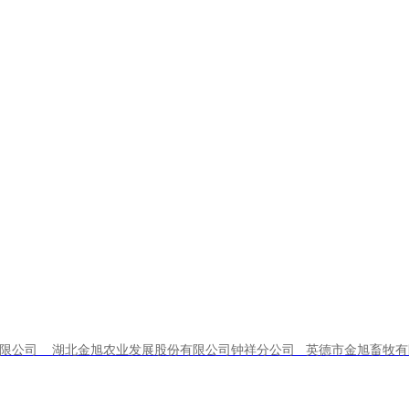
绿色、更好吃
”的发展理念，致力于向全社会提供
费者享用到同香港消费者一样安全、高标准的肉
！给你带来不一样的舌尖体验！
有限公司 湖北金旭农业发展股份有限公司钟祥分公司 英德市金旭畜牧有