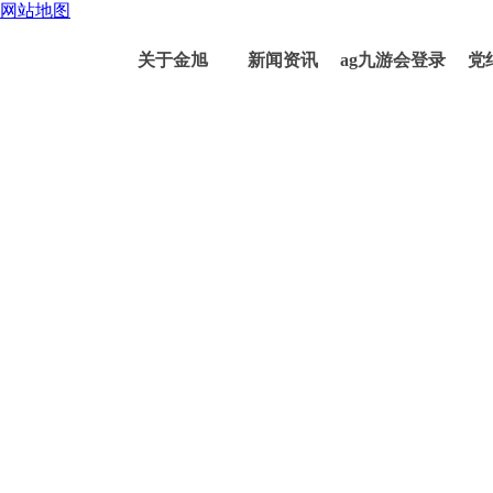
网站地图
关于金旭
新闻资讯
ag九游会登录
党
j9入口的产品
中心