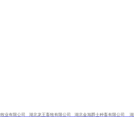
流牧业有限公司 湖北龙王畜牧有限公司 湖北金旭爵士种畜有限公司 湖