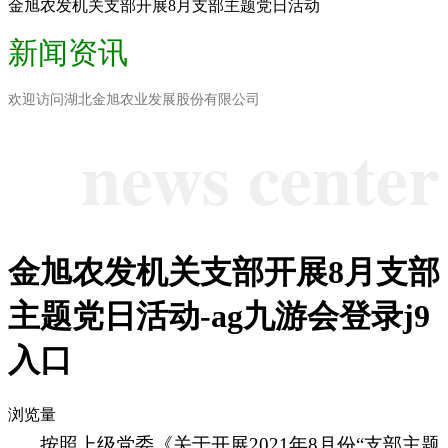
金旭农发机关支部开展8月支部主题党日活动
新闻资讯
欢迎访问湖北金旭农业发展股份有限公司
news center
金旭农发机关支部开展8月支部
主题党日活动-ag九游会登录j9
入口
浏览量
按照上级党委《关于开展2021年8月份“支部主题