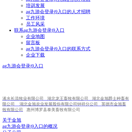
培训发展
ag九游会登录j9入口的人才招聘
工作环境
员工风采
联系ag九游会登录j9入口
企业地图
留言板
ag九游会登录j9入口的联系方式
企业下载
ag九游会登录j9入口
友情
链接
浠水长流牧业有限公司 湖北龙王畜牧有限公司 湖北金旭爵士种畜有
限公司 湖北金旭农业发展股份有限公司钟祥分公司 英德市金旭畜
牧有限公司
惠州博罗县泰美畜牧有限公司
关于金旭
ag九游会登录j9入口的概况