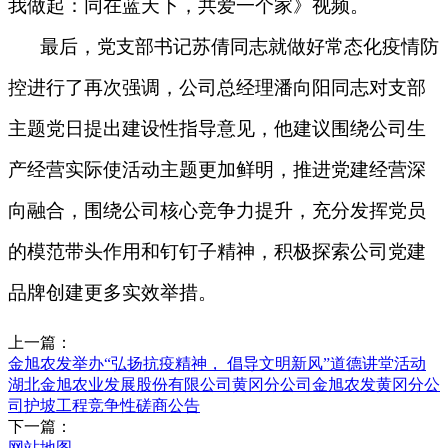
我做起：同在蓝天下，共爱一个家》视频。
最后，党支部书记苏倩同志就做好常态化疫情防
控进行了再次强调，公司总经理潘向阳同志对支部
主题党日提出建设性指导意见，他建议围绕公司生
产经营实际使活动主题更加鲜明，推进党建经营深
向融合，围绕公司核心竞争力提升，充分发挥党员
的模范带头作用和钉钉子精神，积极探索公司党建
品牌创建更多实效举措。
上一篇：
金旭农发举办“弘扬抗疫精神， 倡导文明新风”道德讲堂活动
湖北金旭农业发展股份有限公司黄冈分公司金旭农发黄冈分公
司护坡工程竞争性磋商公告
下一篇：
网站地图