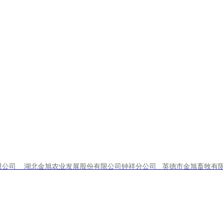
友情
链接
限公司 湖北金旭农业发展股份有限公司钟祥分公司 英德市金旭畜牧有