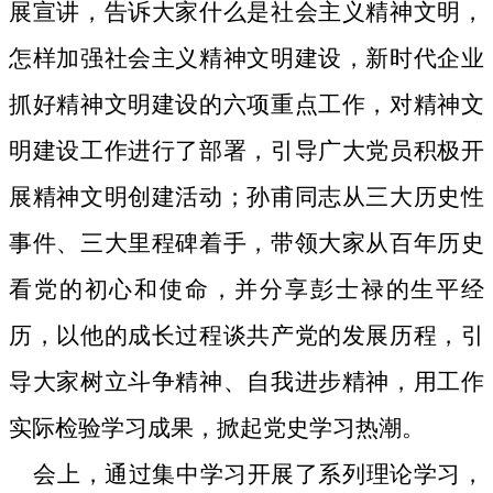
展宣讲，告诉大家什么是社会主义精神文明，
怎样加强社会主义精神文明建设，新时代企业
抓好精神文明建设的六项重点工作，对精神文
明建设工作进行了部署，引导广大党员积极开
展精神文明创建活动；孙甫同志从三大历史性
事件、三大里程碑着手，带领大家从百年历史
看党的初心和使命，并分享彭士禄的生平经
历，以他的成长过程谈共产党的发展历程，引
导大家树立斗争精神、自我进步精神，用工作
实际检验学习成果，掀起党史学习热潮。
会上，通过集中学习开展了系列理论学习，