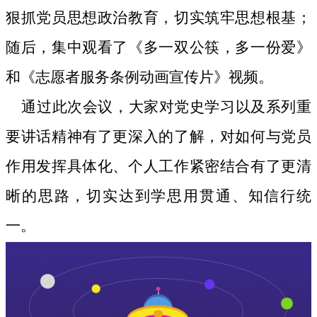
狠抓党员思想政治教育，切实筑牢思想根基；
随后，集中观看了《多一双公筷，多一份爱》
和《志愿者服务条例动画宣传片》视频。
通过此次会议，大家对党史学习以及系列重
要讲话精神有了更深入的了解，对如何与党员
作用发挥具体化、个人工作紧密结合有了更清
晰的思路，切实达到学思用贯通、知信行统
一。