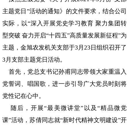
主题党日”活动的通知》的文件要求，结合公司
实际，以“
深入开展党史学习教育
聚力集团转
型突破
奋力开启
“十四五”高质量发展新征程
”
为
主题，金旭农发机关支部于
3月23日组织召开了
3月支部主题党日活动。
首先，党总支书记孙甫同志带领大家重温入
党誓词、唱国歌，进一步引导广大党员时刻将
党性记在心中。
随后，开展
“最美微讲堂”以及“精品微党
课”活动，苏倩
同志就
“新时代精神文明建设”开