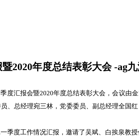
暨2020年度总结表彰大会 -ag
年一季度汇报会暨2020年度总结表彰大会，会议
委员、总经理宛三林，党委委员、副总经理全国红
一季度工作情况汇报，邀请了吴斌、白挨泉教授