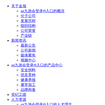
关于金旭
ag九游会登录j9入口的概况
分子公司
发展历程
组织结构
公司荣誉
产业链
新闻资讯
最新公告
公司新闻
媒体聚焦
视频中心
ag九游会登录j9入口的产品中心
安全饲料
优良育种
健康养殖
屠宰加工
品牌肉食
党纪工团
人力资源
ag九游会登录j9入口的人才理念