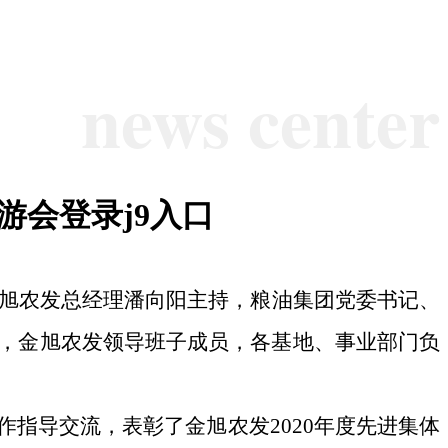
news center
九游会登录j9入口
由金旭农发总经理潘向阳主持，粮油集团党委书记、
，金旭农发领导班子成员，各基地、事业部门负
作指导交流，表彰了金旭农发
2020年度先进集体