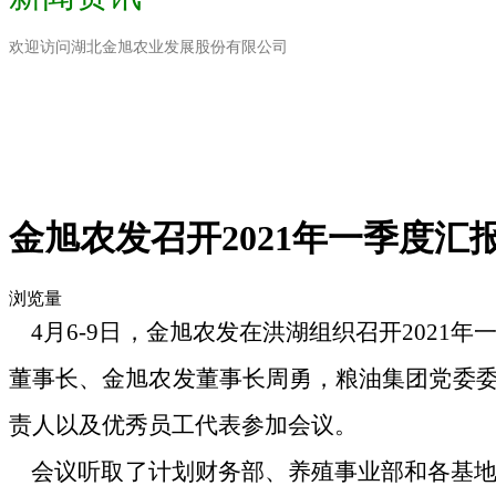
欢迎访问湖北金旭农业发展股份有限公司
金旭农发召开2021年一季度汇报
浏览量
4月6-9日，金旭农发在洪湖组织召开2021
董事长、金旭农发董事长周勇，粮油集团党委
责人以及优秀员工代表参加会议。
会议听取了计划财务部、养殖事业部和各基地