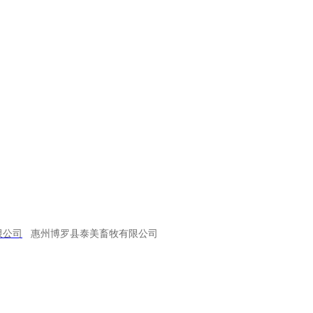
限公司
惠州博罗县泰美畜牧有限公司