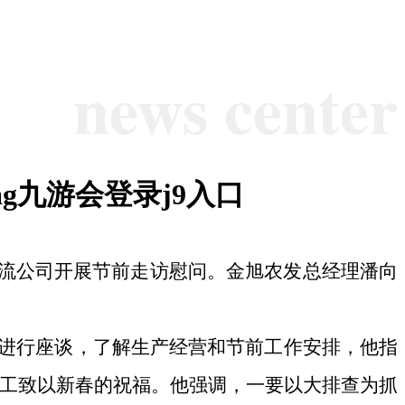
news center
g九游会登录j9入口
流公司开展节前走访慰问。金旭农发总经理潘向
进行座谈，了解生产经营和节前工作安排，他指
线员工致以新春的祝福。他强调，一要以大排查为抓