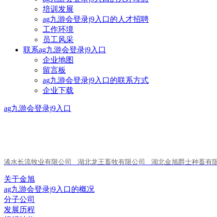
培训发展
ag九游会登录j9入口的人才招聘
工作环境
员工风采
联系ag九游会登录j9入口
企业地图
留言板
ag九游会登录j9入口的联系方式
企业下载
ag九游会登录j9入口
浠水长流牧业有限公司 湖北龙王畜牧有限公司 湖北金旭爵士种畜有
关于金旭
ag九游会登录j9入口的概况
分子公司
发展历程