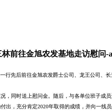
林前往金旭农发基地走访慰问-a
林一行先后前往金旭农发爵士公司、龙王公司、长
况，同时送上慰问金。随后，与各单位班子成员
勤付出，充分肯定2020年取得的成绩，并向一