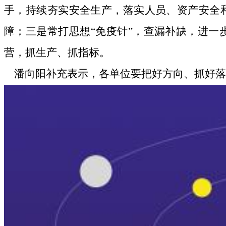
手，持续夯实安全生产，落实人员、资产安全
障；三是常打思想“免疫针”，查漏补缺，进
营，抓生产、抓指标。
潘向阳补充表示，各单位要把好方向、抓好落