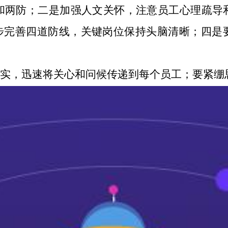
和两防；二是加强人文关怀，注意员工心理疏导
一步完善四道防线，关键岗位保持头脑清晰；四是
实，迅速将关心和问候传递到每个员工；要紧绷