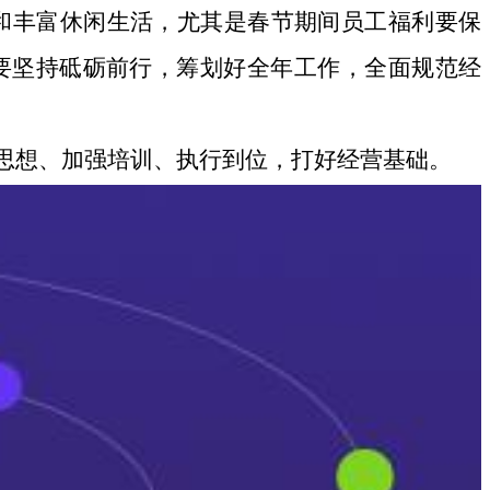
和丰富休闲生活，尤其是春节期间员工福利要保
要坚持砥砺前行，筹划好全年工作，全面规范经
思想、加强培训、执行到位，打好经营基础。