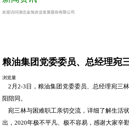
欢迎访问湖北金旭农业发展股份有限公司
粮油集团党委委员、总经理宛三
浏览量
2月2-3日，
粮油集团
党委委员、总经理宛三
阳陪同。
宛三林与困难职工亲切交流，详细了解生活状
出，
2020年极不平凡、极不容易，感谢大家辛