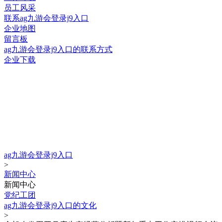
员工风采
联系ag九游会登录j9入口
企业地图
留言板
ag九游会登录j9入口的联系方式
企业下载
ag九游会登录j9入口的版权所有：湖北金旭农业发展股份有限公司
地址：湖北省武汉市武昌区中南路1号国际金融贸易大厦19楼
网站建设：
移动官方二维码
027-85496198
ag九游会登录j9入口
>
新闻中心
新闻中心
党纪工团
ag九游会登录j9入口的文化
>