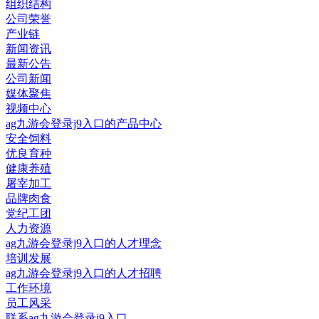
组织结构
公司荣誉
产业链
新闻资讯
最新公告
公司新闻
媒体聚焦
视频中心
ag九游会登录j9入口的产品中心
安全饲料
优良育种
健康养殖
屠宰加工
品牌肉食
党纪工团
人力资源
ag九游会登录j9入口的人才理念
培训发展
ag九游会登录j9入口的人才招聘
工作环境
员工风采
联系ag九游会登录j9入口