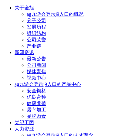
关于金旭
ag九游会登录j9入口的概况
分子公司
发展历程
组织结构
公司荣誉
产业链
新闻资讯
最新公告
公司新闻
媒体聚焦
视频中心
ag九游会登录j9入口的产品中心
安全饲料
优良育种
健康养殖
屠宰加工
品牌肉食
党纪工团
人力资源
ag九游会登录j9入口的人才理念