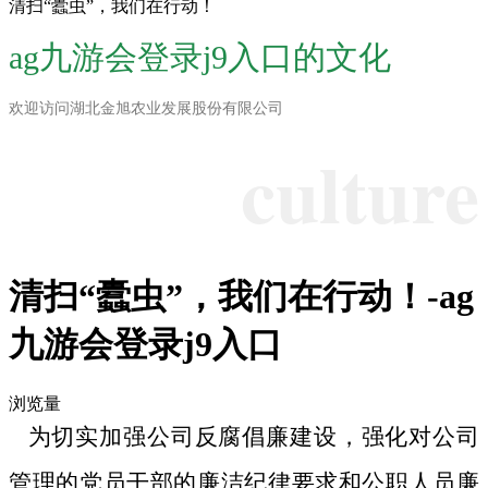
清扫“蠹虫”，我们在行动！
ag九游会登录j9入口的文化
欢迎访问湖北金旭农业发展股份有限公司
culture
清扫“蠹虫”，我们在行动！-ag
九游会登录j9入口
浏览量
为切实加强公司反腐倡廉建设，强化对公司
管理的党员干部的廉洁纪律要求和公职人员廉