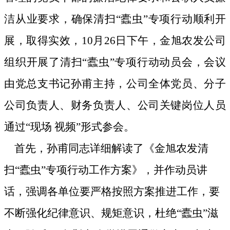
洁从业要求，确保清扫“蠹虫”专项行动顺利开
展，取得实效，10月26日下午，金旭农发公司
组织开展了清扫“蠹虫”专项行动动员会，会议
由党总支书记孙甫主持，公司全体党员、分子
公司负责人、财务负责人、公司关键岗位人员
通过“现场 视频”形式参会。
首先，孙甫同志详细解读了《金旭农发清
扫“蠹虫”专项行动工作方案》，并作动员讲
话，强调各单位要严格按照方案推进工作，要
不断强化纪律意识、规矩意识，杜绝“蠹虫”滋