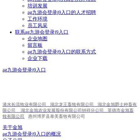
培训发展
ag九游会登录j9入口的人才招聘
工作环境
员工风采
联系ag九游会登录j9入口
企业地图
留言板
ag九游会登录j9入口的联系方式
企业下载
ag九游会登录j9入口
友情
链接
浠水长流牧业有限公司 湖北龙王畜牧有限公司 湖北金旭爵士种畜有
限公司 湖北金旭农业发展股份有限公司钟祥分公司 英德市金旭畜
牧有限公司
惠州博罗县泰美畜牧有限公司
关于金旭
ag九游会登录j9入口的概况