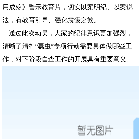
用成殇》警示教育片，切实以案明纪、以案说
法，有教育引导、强化震慑之效。
通过此次动员，大家的纪律意识更加强烈，
清晰了清扫“蠹虫”专项行动需要具体做哪些工
作，对下阶段自查工作的开展具有重要意义。