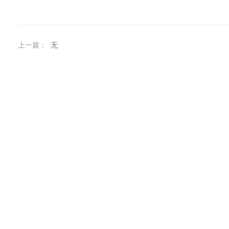
上一篇：
无