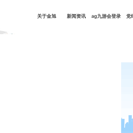
网站地图
关于金旭
新闻资讯
ag九游会登录
党
j9入口的产品
中心