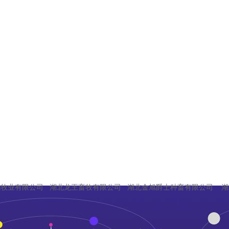
流牧业有限公司 湖北龙王畜牧有限公司 湖北金旭爵士种畜有限公司 湖