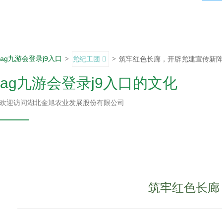
ag九游会登录j9入口
>
党纪工团
>
筑牢红色长廊，开辟党建宣传新
ag九游会登录j9入口的文化
欢迎访问湖北金旭农业发展股份有限公司
筑牢红色长廊