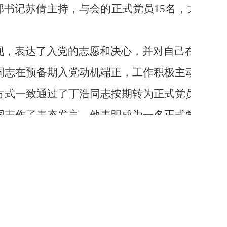
部书记苏倩主持，与会的正式党员15名，大会
现，表达了入党的志愿和决心，并对自己在思
同志在预备期入党动机端正，工作积极主动，
方式一致通过了丁浩同志按期转为正式党员的
同志作了表态发言，他表明成为一名正式党员
自我，为公司的发展贡献自己最大的力量。
以奉献进取的精神风貌，推进公司当前各项重
员一定会成为党的新生力量，为公司高质量发