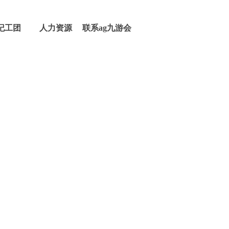
纪工团
人力资源
联系ag九游会
登录j9入口