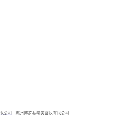
限公司
惠州博罗县泰美畜牧有限公司