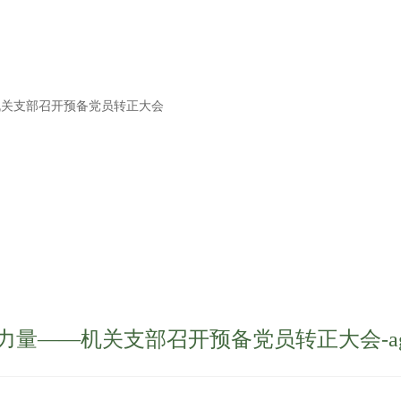
机关支部召开预备党员转正大会
力量——机关支部召开预备党员转正大会-ag