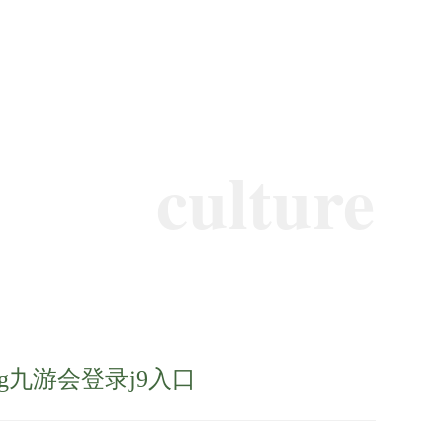
culture
九游会登录j9入口