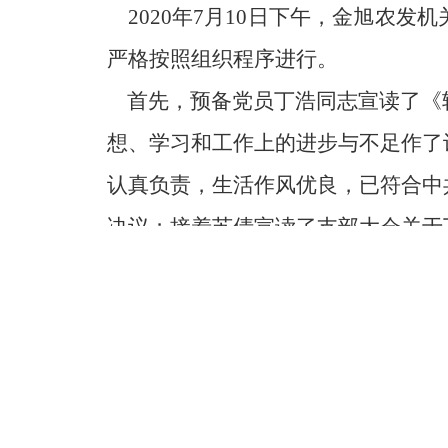
2020年7月10日下午，金旭农发
严格按照组织程序进行。
首先，预备党员丁浩同志宣读了《
想、学习和工作上的进步与不足作了
认真负责，生活作风优良，已符合中
决议；接着苏倩宣读了支部大会关于
后，将立足本职，向实践学、向老党
会上，苏倩对丁浩同志按期转正表
点任务目标，个人服从组织、服从大
最后，全体党员在苏倩的带领下唱
展做出应有的贡献。