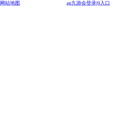
网站地图
ag九游会登录j9入口