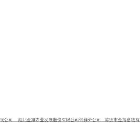
有限公司 湖北金旭农业发展股份有限公司钟祥分公司 英德市金旭畜牧有