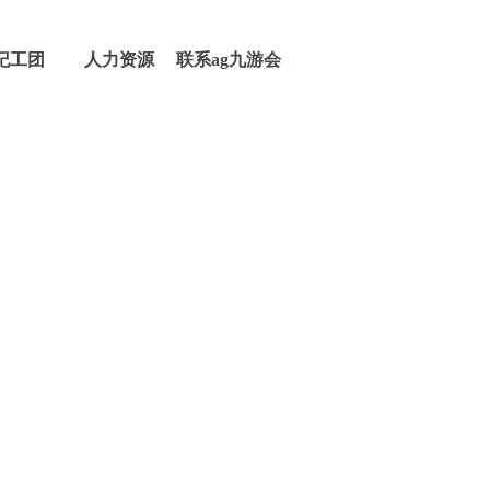
纪工团
人力资源
联系ag九游会
登录j9入口