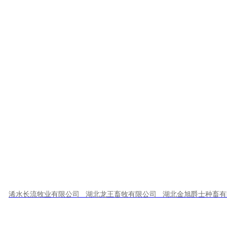
浠水长流牧业有限公司 湖北龙王畜牧有限公司 湖北金旭爵士种畜