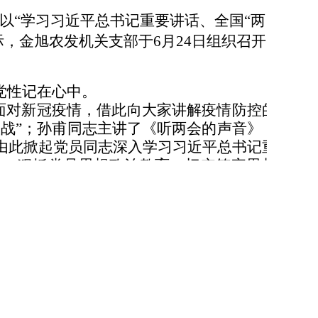
以“
学习习近平总书记重要讲话、全国
“两
际，金旭农发机关支部于6月24日组织召开了6
党性记在心中。
面对新冠疫情，借此向大家讲解疫情防控的最
大战”；孙甫同志主讲了《
听两会的声音》，介
，由此掀起党员同志深入学习习近平总书记重要
习，狠抓党员思想政治教育，切实筑牢思想根
会精神，引领广大党员同志把初心使命书写在大
贡献力量。
金旭农发党总支顺利完成换届选举工作
下一篇：