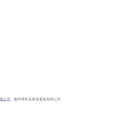
司将以《鄂旅投集团全面推进依法治企工作实
要求，全面推进依法治企工作。
龙门晖泰畜牧实业有限公司生猪养殖场扩建项目 环境影响报告书征求意见稿公示
下一篇：
限公司
惠州博罗县泰美畜牧有限公司