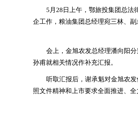
5月28日上午，鄂旅投集团
总法
企工作，
粮油
集团总经理宛三林、副
会上，金旭农发总经理潘向阳分
孙甫就相关情况作补充汇报。
听取汇报后，谢承魁对金旭农发
照文件精神和上市要求全面推进
、
全
随后
王联芳
就金旭农发全面推进
定清单，根据总部文件要求，细化落