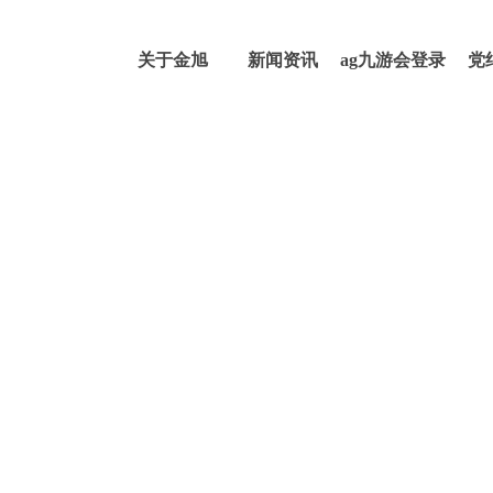
关于金旭
新闻资讯
ag九游会登录
党
j9入口的产品
中心