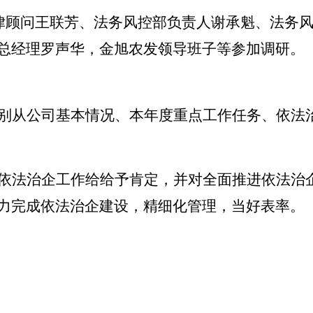
律顾问
王联芳、
法务风控部负责人
谢承魁
、法务
总经理罗声华，金旭农发领导班子等参加调研。
别从
公司
基本情况、本年度重点工作任务、依法
依法治企工作给给予肯定，
并对全面推进依法治
力完成依法治企建设
，精细化管理，当好表率。
依法治企工作提出
5点要求：
一是
要加强组织领导
实任务；
三是
加强组织机构和人才队伍建设，在