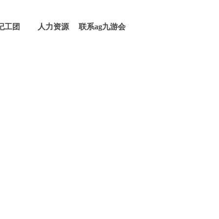
纪工团
人力资源
联系ag九游会
登录j9入口