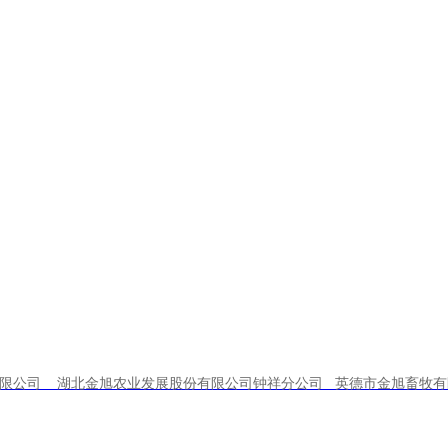
造法治氛围，加强宣传引导。
为全面推进依法治企试点单位，未来金旭农发公
法治企工作实施清单》为指引，结合此次调研的
有限公司 湖北金旭农业发展股份有限公司钟祥分公司 英德市金旭畜牧有