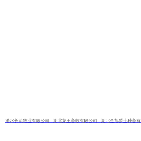
全制度体系，强化合规管理；
五是
营
金旭农发公司被鄂旅投集团选定
施意见》和《鄂旅投集团全面推进依
上一篇：
武汉市农业农村局乡村产业发展处处长潘俊辉带队到金旭农发调研
浠水长流牧业有限公司 湖北龙王畜牧有限公司 湖北金旭爵士种畜