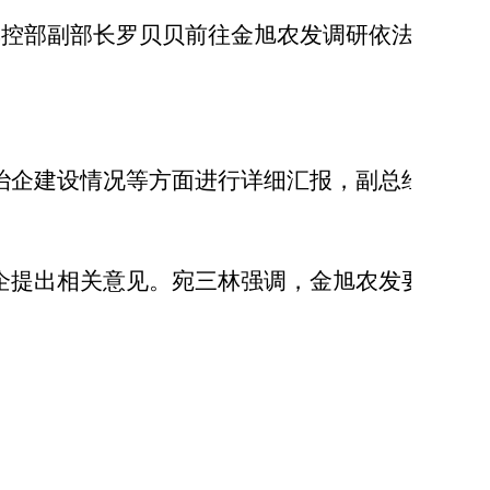
风控部副部长罗贝贝
前往金旭农发调研依法治
治企建设情况等方面进行详细汇报，副总经理
企提出相关意见。
宛三林强调
，
金旭农发要按
，做好全面依法治企
“一把手工程”；
二是
制
金旭农发上市推进过程中，逐步完善；
四是
健