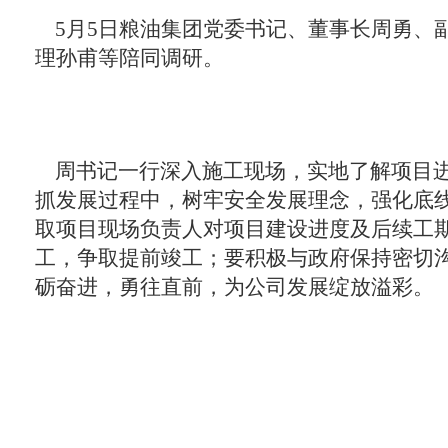
5月5日粮油集团党委书记、董事长周勇、
理孙甫等陪同调研。
周书记一行深入施工现场，实地了解项目进
抓发展过程中，树牢安全发展理念，强化底
取项目现场负责人对项目建设进度及后续工
工，争取提前竣工；要积极与政府保持密切
砺奋进，勇往直前，为公司发展绽放溢彩。
上一篇：
鄂旅投集团党委副书记、副总经理陈华志莅临金旭农发关口繁育场项目调研