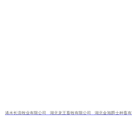
最后，金旭农发
总经理潘向阳
工，各基地要强化防非四道防线，树
标任务。
上一篇：
湖北金旭农业发展股份有限公司 ipo会计师、律师选聘的邀约公告
浠水长流牧业有限公司 湖北龙王畜牧有限公司 湖北金旭爵士种畜