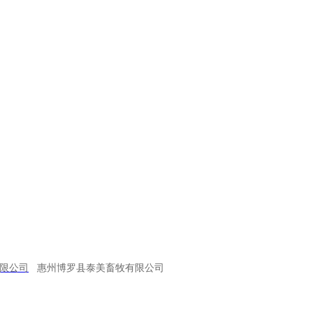
调要求，工程项目要抓紧施工，争取按期完
基础，紧抓生产效益，确保完成生产经营目
华中农业大学雷明刚教授一行调研湖北金旭生物科技有限公司
下一篇：
限公司
惠州博罗县泰美畜牧有限公司