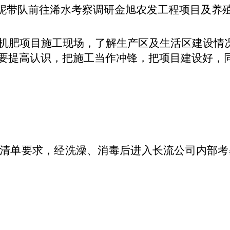
妮带队
前往浠水考察调研金旭农发工程项目及养
机肥项目施工现场，了解生产区及生活区建设情
要提高认识，把施工当作冲锋，把项目建设好，
清单要求，经洗澡、消毒后进入长流公司内部考
，听取长流公司支部书记张召对公司情况的介绍
座谈交流。刘书记对长流公司领导班子的能力及
精神，希望长流公司继续坚定信心，保持良好心
了要求，要求支部支委发挥基层党组织战斗堡垒
党组织战斗力。