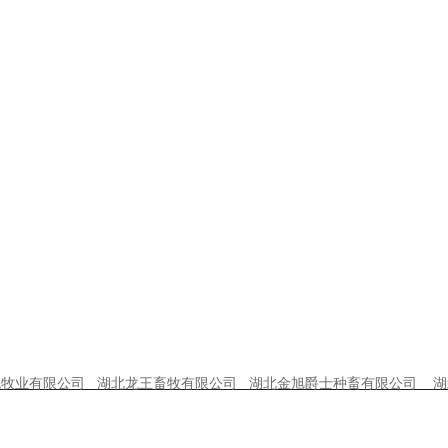
流牧业有限公司 湖北龙王畜牧有限公司 湖北金旭爵士种畜有限公司 湖