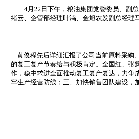
4月22日下午，粮油集团党委委员、副
绪云、企管部经理叶鸿、金旭农发副总经理
黄俊程
先后详细
汇报了
公司当
前原料采购
的复工复产节奏给与积极肯定。
全
国红
、张
作，
稳中求进全面推动复工复产复达，
力争
牢生产经营防线
；
三、
加快销售团队建设，
上一篇：
金旭农发总经理潘向阳一行调研爵士公司