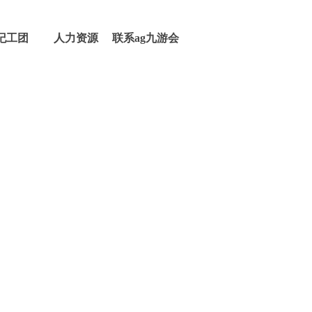
纪工团
人力资源
联系ag九游会
登录j9入口