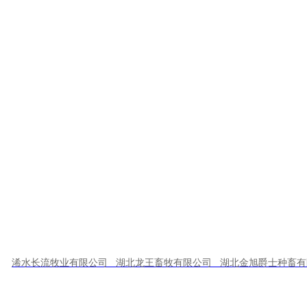
上一篇：
金旭农发副总经理马东旭一行到关口繁育场项目调研指导工作
浠水长流牧业有限公司 湖北龙王畜牧有限公司 湖北金旭爵士种畜