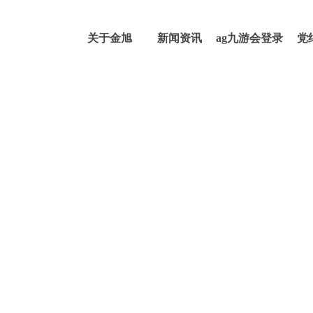
关于金旭
新闻资讯
ag九游会登录
党
j9入口的产品
中心