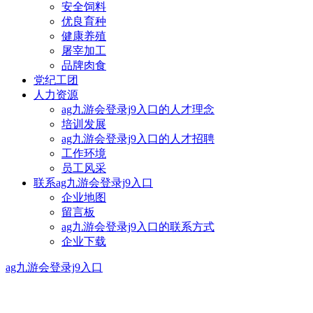
安全饲料
优良育种
健康养殖
屠宰加工
品牌肉食
党纪工团
人力资源
ag九游会登录j9入口的人才理念
培训发展
ag九游会登录j9入口的人才招聘
工作环境
员工风采
联系ag九游会登录j9入口
企业地图
留言板
ag九游会登录j9入口的联系方式
企业下载
ag九游会登录j9入口
友情