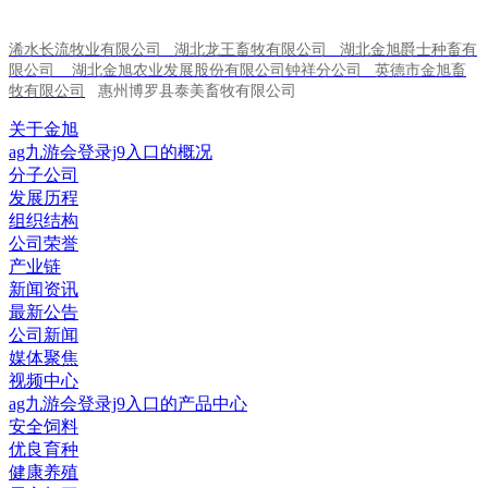
链接
浠水长流牧业有限公司 湖北龙王畜牧有限公司 湖北金旭爵士种畜有
限公司 湖北金旭农业发展股份有限公司钟祥分公司 英德市金旭畜
牧有限公司
惠州博罗县泰美畜牧有限公司
关于金旭
ag九游会登录j9入口的概况
分子公司
发展历程
组织结构
公司荣誉
产业链
新闻资讯
最新公告
公司新闻
媒体聚焦
视频中心
ag九游会登录j9入口的产品中心
安全饲料
优良育种
健康养殖