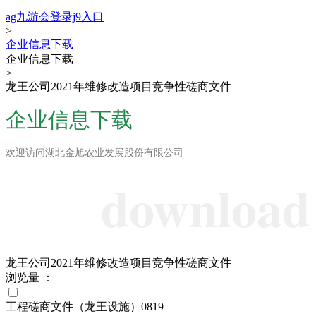
ag九游会登录j9入口
>
企业信息下载
企业信息下载
>
龙王公司2021年维修改造项目竞争性磋商文件
企业信息下载
欢迎访问湖北金旭农业发展股份有限公司
download
龙王公司2021年维修改造项目竞争性磋商文件
浏览量
：
工程磋商文件（龙王设施）0819