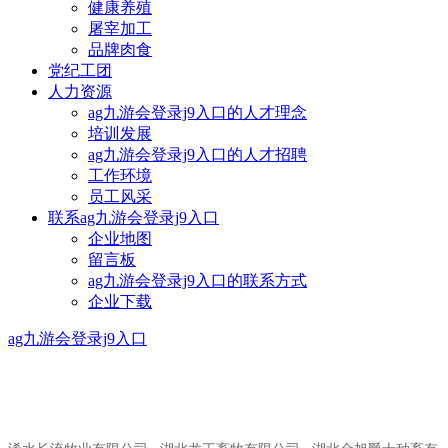
健康养殖
屠宰加工
品牌肉食
党纪工团
人力资源
ag九游会登录j9入口的人才理念
培训发展
ag九游会登录j9入口的人才招聘
工作环境
员工风采
联系ag九游会登录j9入口
企业地图
留言板
ag九游会登录j9入口的联系方式
企业下载
ag九游会登录j9入口
友情
链接