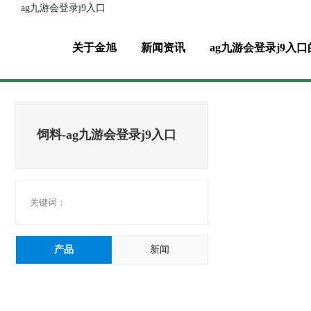
ag九游会登录j9入口
关于金旭
新闻资讯
ag九游会登录j9入
饲料-ag九游会登录j9入口
关键词：
产品
新闻