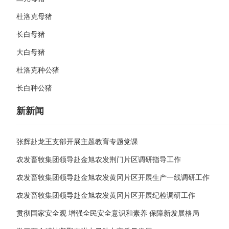
杜洛克母猪
长白母猪
大白母猪
杜洛克种公猪
长白种公猪
新新闻
张辉赴龙王支部开展主题教育专题党课
农发畜牧集团领导赴金旭农发荆门片区调研指导工作
农发畜牧集团领导赴金旭农发黄冈片区开展生产一线调研工作
农发畜牧集团领导赴金旭农发黄冈片区开展纪检调研工作
贯彻国家安全观 增强全民安全意识和素养 保障新发展格局