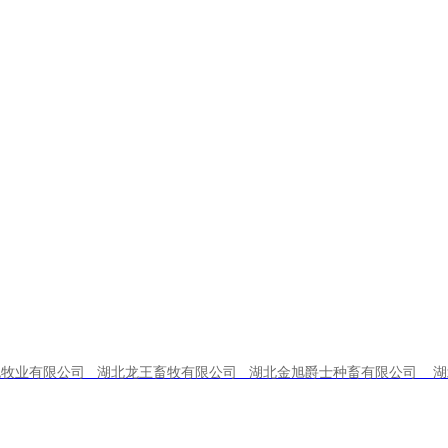
金旭农发供港
50
余年铸就优质肉食典范，
于为消费者和客户提供健康、美味的肉类产品
“香江家谣”坚持严控每个生产环节，从
争力，为消费者奉献安全放心、营养健康的食
流牧业有限公司 湖北龙王畜牧有限公司 湖北金旭爵士种畜有限公司 湖