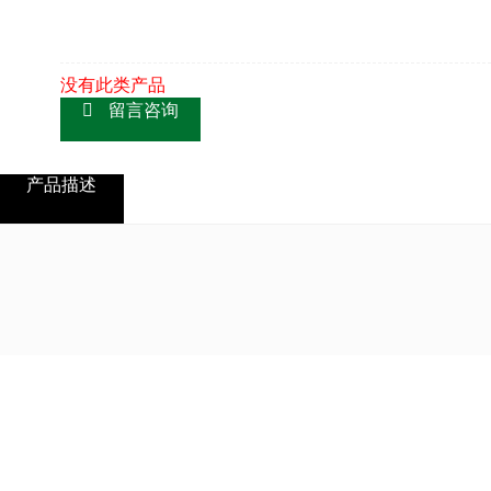
没有此类产品
留言咨询
产品描述