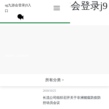
公司新闻-ag九游会登录j9
ag九游会登录j9入
口
入口
news center
所有分类 >
2018/10/25
长流公司组织召开关于非洲猪瘟防疫防
控动员会议