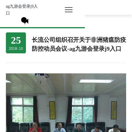
ag九游会登录j9入
所有分类 >
口
25
长流公司组织召开关于非洲猪瘟防疫
防控动员会议-ag九游会登录j9入口
2018
-
10