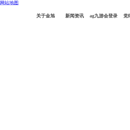
网站地图
关于金旭
新闻资讯
ag九游会登录
党
j9入口的产品
中心